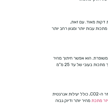
ת דקות מאוד. עם זאת,
ים יותר, שאפשרו חיתוך של מתכות עבות יותר ומגוון רחב יותר
בשנות ה-70, הציע עוצמה גבוהה יותר ויעילות משופרת. הוא אפשר חיתוך מהיר
ומדויק של מתכות עבות יותר, והפך לסטנדרט בתעשייה למשך שנים רבות. עם הזמן, שיפורים בטכנולוגיה זו הובילו ליכולת לחתוך מתכות בעובי של עד 25 מ"מ
בעשורים האחרונים, התפתחה טכנולוגיית הלייזר המוצק, ובפרט לייזר הסיב. לייזרים אלה מציעים יתרונות משמעותיים על פני לייזר ה-CO2, כולל יעילות אנרגטית
יזר מתכת
מהיר יותר ודיוק גבוה