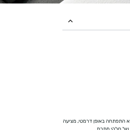
במתכת היא טכנולוגיה שהביאה למהפכה בתעשיית העיבוד השבבי. מאז הופעתה בשנות ה-60 של המאה ה-20, היא התפתחה באופן דרמטי, מציעה
ר של חלקי מתכת.